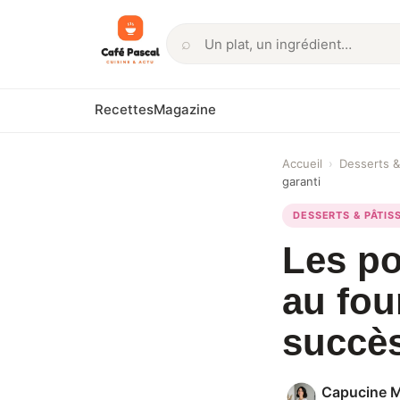
⌕
Rechercher
Recettes
Magazine
Accueil
›
Desserts &
garanti
DESSERTS & PÂTIS
Les po
au fou
succès
Capucine 