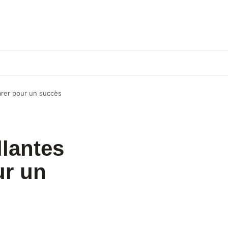
arer pour un succès
llantes
ur un