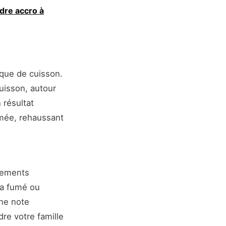
dre accro à
aque de cuisson.
uisson, autour
 résultat
umée, rehaussant
nnements
ka fumé ou
ne note
dre votre famille