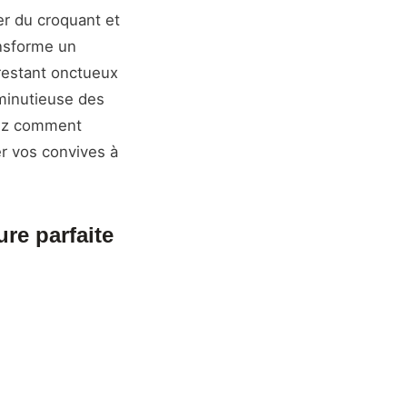
er du croquant et
ansforme un
restant onctueux
 minutieuse des
vrez comment
r vos convives à
re parfaite