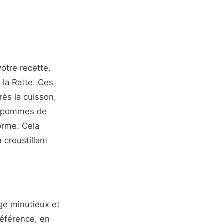
otre recette.
 la Ratte. Ces
rès la cuisson,
es pommes de
forme. Cela
croustillant
ge minutieux et
référence, en