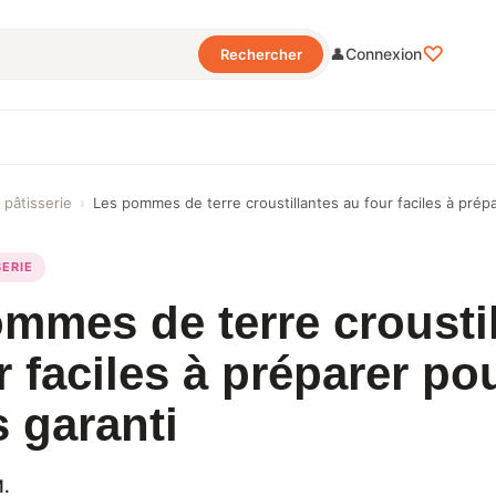
♡
👤
Connexion
Rechercher
 pâtisserie
›
Les pommes de terre croustillantes au four faciles à prép
SERIE
mmes de terre crousti
r faciles à préparer po
 garanti
M.