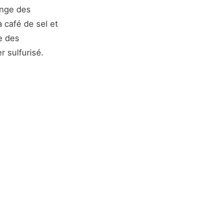
ange des
à café de sel et
e des
 sulfurisé.