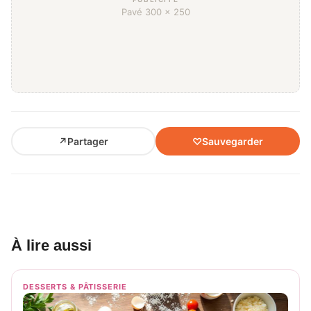
Pavé 300 × 250
↗
Partager
♡
Sauvegarder
À lire aussi
DESSERTS & PÂTISSERIE