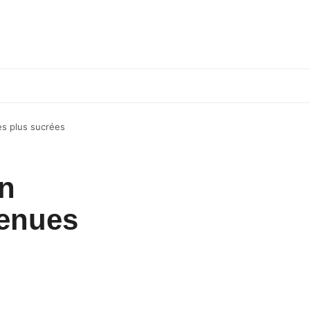
ues plus sucrées
on
venues