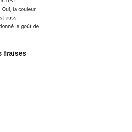
 Un rêve
 Oui, la couleur
st aussi
tionné le goût de
s fraises