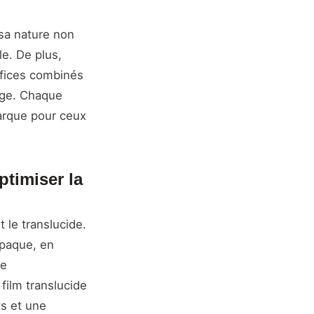
 sa nature non
le. De plus,
néfices combinés
ouge. Chaque
marque pour ceux
ptimiser la
 le translucide.
opaque, en
re
film translucide
ts et une