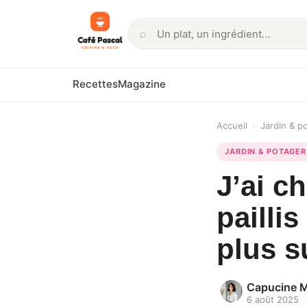
⌕
Rechercher
Recettes
Magazine
Accueil
›
Jardin & p
JARDIN & POTAGER
J’ai c
pailli
plus s
Capucine 
6 août 2025