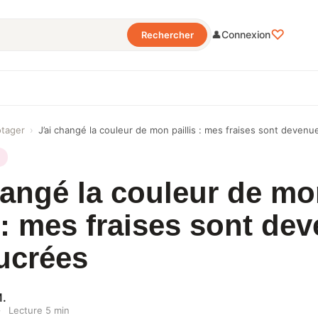
♡
👤
Connexion
Rechercher
otager
›
J’ai changé la couleur de mon paillis : mes fraises sont deven
hangé la couleur de m
s : mes fraises sont de
ucrées
M.
·
Lecture 5 min