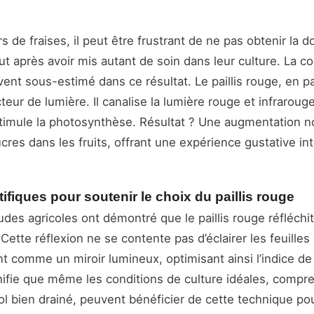
 de fraises, il peut être frustrant de ne pas obtenir la 
t après avoir mis autant de soin dans leur culture. La cou
ent sous-estimé dans ce résultat. Le paillis rouge, en par
eur de lumière. Il canalise la lumière rouge et infrarouge
stimule la photosynthèse. Résultat ? Une augmentation no
cres dans les fruits, offrant une expérience gustative i
ifiques pour soutenir le choix du paillis rouge
udes agricoles ont démontré que le paillis rouge réfléchit
ette réflexion ne se contente pas d’éclairer les feuilles et
nt comme un miroir lumineux, optimisant ainsi l’indice d
gnifie que même les conditions de culture idéales, compr
ol bien drainé, peuvent bénéficier de cette technique po