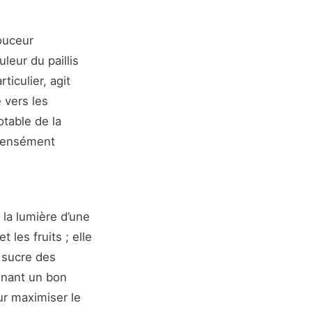
douceur
leur du paillis
ticulier, agit
 vers les
table de la
ntensément
 la lumière d’une
 les fruits ; elle
e sucre des
enant un bon
ur maximiser le