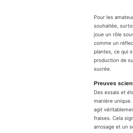
Pour les amateurs
souhaitée, surtou
joue un rôle souv
comme un réflect
plantes, ce qui 
production de su
sucrée.
Preuves scient
Des essais et ét
manière unique. C
agit véritableme
fraises. Cela si
arrosage et un s