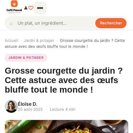
♡
👤
⌕
Rechercher
Rechercher
Accueil
›
Jardin & potager
›
Grosse courgette du jardin ? Cette
astuce avec des œufs bluffe tout le monde !
JARDIN & POTAGER
Grosse courgette du jardin ?
Cette astuce avec des œufs
bluffe tout le monde !
Éloïse D.
25 août 2025
·
Lecture 4 min