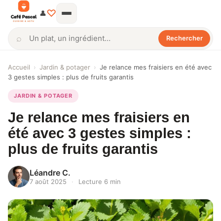
♡
👤
⌕
Rechercher
Rechercher
Accueil
›
Jardin & potager
›
Je relance mes fraisiers en été avec
3 gestes simples : plus de fruits garantis
JARDIN & POTAGER
Je relance mes fraisiers en
été avec 3 gestes simples :
plus de fruits garantis
Léandre C.
7 août 2025
·
Lecture 6 min