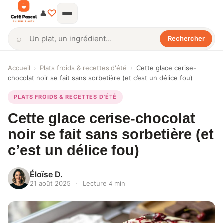
♡
👤
⌕
Rechercher
Rechercher
Accueil
›
Plats froids & recettes d'été
›
Cette glace cerise-
chocolat noir se fait sans sorbetière (et c’est un délice fou)
PLATS FROIDS & RECETTES D'ÉTÉ
Cette glace cerise-chocolat
noir se fait sans sorbetière (et
c’est un délice fou)
Éloïse D.
21 août 2025
·
Lecture 4 min