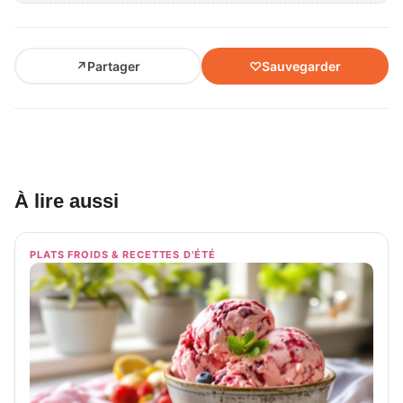
↗
Partager
♡
Sauvegarder
À lire aussi
PLATS FROIDS & RECETTES D'ÉTÉ