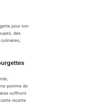
gette pour son
soupes, des
culinaires,
ourgettes
ands,
, une pomme de
ires suffiront
cette recette