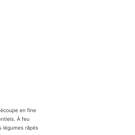
découpe en fine
ntiels. À feu
les légumes râpés