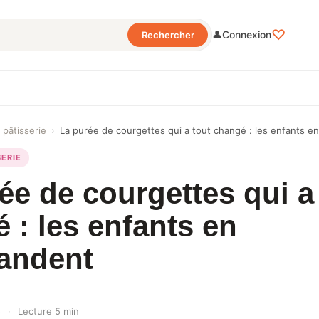
♡
👤
Connexion
Rechercher
 pâtisserie
›
La purée de courgettes qui a tout changé : les enfants 
SERIE
ée de courgettes qui a
 : les enfants en
andent
5
·
Lecture 5 min