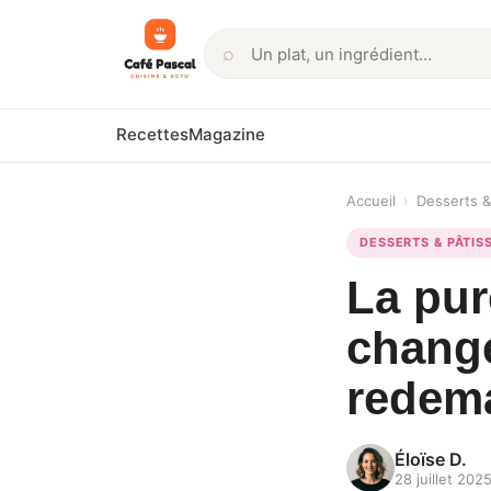
⌕
Rechercher
Recettes
Magazine
Accueil
›
Desserts &
DESSERTS & PÂTIS
La pur
changé
redem
Éloïse D.
28 juillet 202