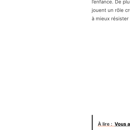
l’enfance. De pl
jouent un rôle c
à mieux résister
À lire :
Vous a