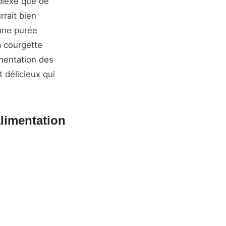
plexe que de
rrait bien
 une purée
a courgette
imentation des
délicieux qui
alimentation