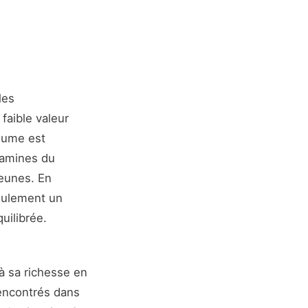
les
faible valeur
égume est
tamines du
jeunes. En
seulement un
uilibrée.
 à sa richesse en
rencontrés dans