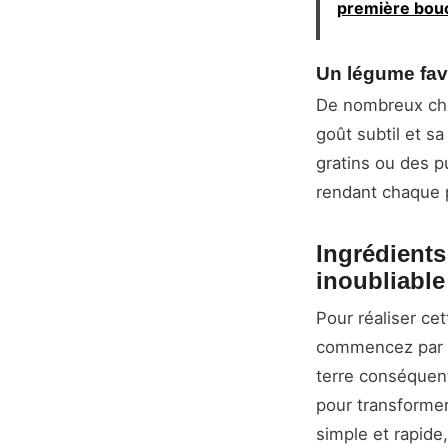
première bou
Un légume favo
De nombreux che
goût subtil et s
gratins ou des p
rendant chaque p
Ingrédients
inoubliable
Pour réaliser ce
commencez par r
terre conséquent
pour transformer
simple et rapide,