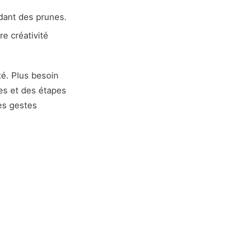
dant des prunes.
re créativité
ité. Plus besoin
es et des étapes
es gestes