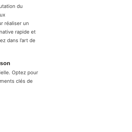
utation du
eux
r réaliser un
native rapide et
ez dans l’art de
ison
ielle. Optez pour
léments clés de