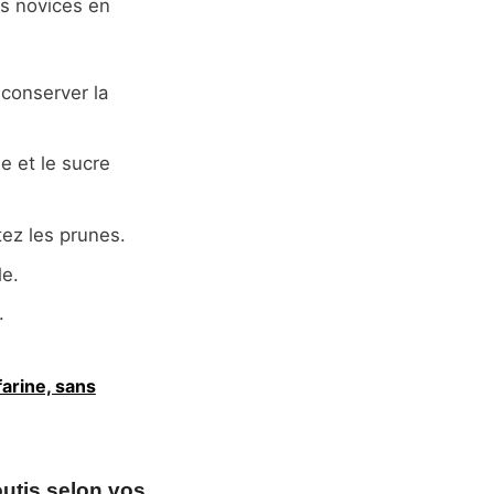
es novices en
conserver la
ne et le sucre
ez les prunes.
le.
.
farine, sans
outis selon vos