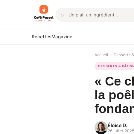
⌕
Rechercher
Recettes
Magazine
Accueil
›
Desserts &
DESSERTS & PÂTIS
« Ce c
la poê
fonda
Éloïse D.
26 juillet 202