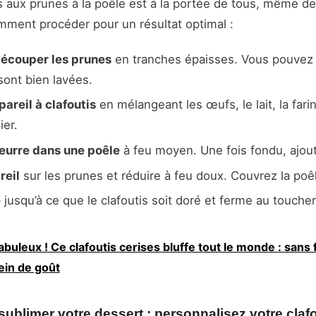
is aux prunes à la poêle est à la portée de tous, même d
omment procéder pour un résultat optimal :
découper les prunes
en tranches épaisses. Vous pouvez 
sont bien lavées.
pareil à clafoutis
en mélangeant les œufs, le lait, la fari
ier.
beurre dans une poêle
à feu moyen. Une fois fondu, ajout
reil
sur les prunes et réduire à feu doux. Couvrez la poê
e
jusqu’à ce que le clafoutis soit doré et ferme au toucher
abuleux ! Ce clafoutis cerises bluffe tout le monde : sans 
ein de goût
ublimer votre dessert : personnalisez votre claf