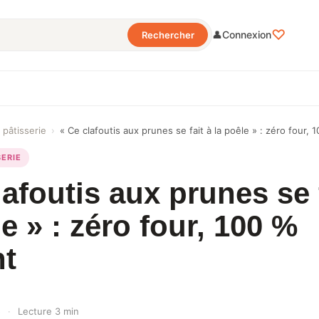
♡
👤
Connexion
Rechercher
 pâtisserie
›
« Ce clafoutis aux prunes se fait à la poêle » : zéro four,
SERIE
lafoutis aux prunes se 
le » : zéro four, 100 %
nt
5
·
Lecture 3 min