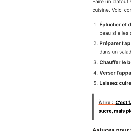
Faire un clafout
cuisine. Voici c
Éplucher et 
peau si elles 
Préparer l’ap
dans un salad
Chauffer le 
Verser l’appa
Laissez cuir
À lire :
C'est f
sucre, mais pl
Astuces pour s