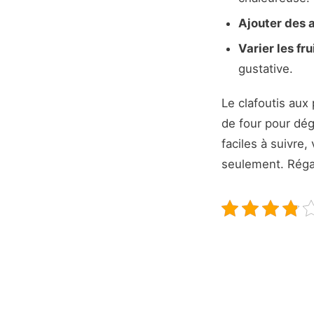
Ajouter des a
Varier les frui
gustative.
Le clafoutis aux 
de four pour dég
faciles à suivr
seulement. Réga